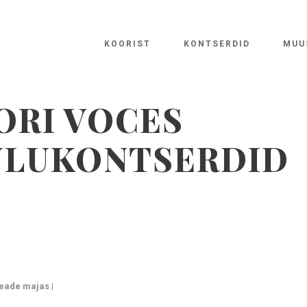
KOORIST
KONTSERDID
MUU
RI VOCES
ULUKONTSERDID
peade majas |