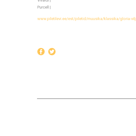
Vivaldi |
Purcell |
www.piletilevi.ee/est/piletid/muusika/klassika/gloria-vi