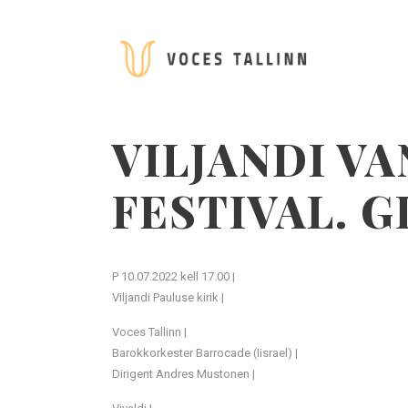
VILJANDI V
FESTIVAL. 
P 10.07.2022 kell 17.00 |
Viljandi Pauluse kirik |
Voces Tallinn |
Barokkorkester Barrocade (Iisrael) |
Dirigent Andres Mustonen |