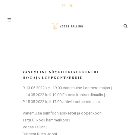
EE
EN
VANEMUISE SÜMFOONIAORKESTRI
HOOAJA LÕPPKONTSERDID
R 13.05.2022 kell 19.00 Vanemuise kontserdimajas |
L 14.05.2022 kell 19.00 Estonia kontserdisaalis |
P 15.05.2022 kell 17.00 Jõhvi kontserdimajas |
Vanemuise sümfooniaorkester ja ooperikoor |
Tartu Ülikooli kammerkoor |
Voces Tallinn |
Dirigent Risto Joost