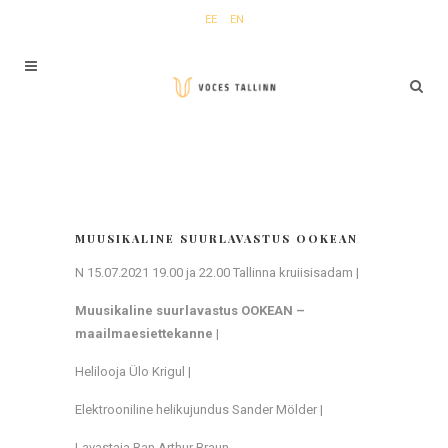
EE
EN
MUUSIKALINE SUURLAVASTUS OOKEAN
N 15.07.2021 19.00 ja 22.00 Tallinna kruiisisadam |
Muusikaline suurlavastus OOKEAN –
maailmaesiettekanne
|
Helilooja Ülo Krigul |
Elektrooniline helikujundus Sander Mölder |
Lavastaja Ran Arthur Braun