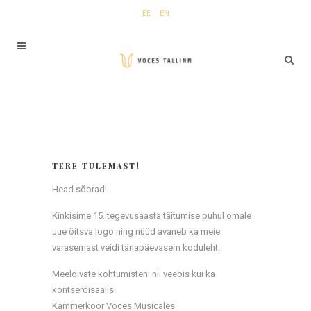
EE
EN
TERE TULEMAST!
Head sõbrad!
Kinkisime 15. tegevusaasta täitumise puhul omale
uue õitsva logo ning nüüd avaneb ka meie
varasemast veidi tänapäevasem koduleht.
Meeldivate kohtumisteni nii veebis kui ka
kontserdisaalis!
Kammerkoor Voces Musicales