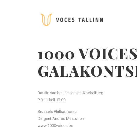
1000 VOICE
GALAKONTS
Basilie van het Heilig Hart Koekelberg
P 9.11 kell 17.00
Brussels Philharmonic
Dirigent Andres Mustonen
www.1000voices.be