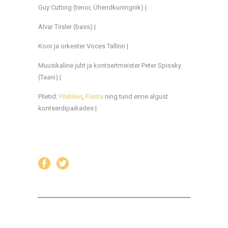
Guy Cutting (tenor, Ühendkuningriik) |
Alvar Tiisler (bass) |
Koor ja orkester Voces Tallinn |
Muusikaline juht ja kontsertmeister Peter Spissky
(Taani) |
Piletid:
Piletilevi
,
Fienta
ning tund enne algust
kontserdipaikades |