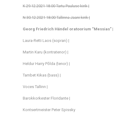
K 29.12.2021 18.00 Tartu Pauluse kirik |
N 30.12.2021 18.00 Tallinna Jaani kirik |
Georg Friedrich Händel o
ratoorium “Messias” |
Laura-Retti Laos (sopran) |
Martin Karu (kontratenor) |
Heldur Harry Põlda (tenor) |
Tambet Kikas (bass) |
Voces Tallinn |
Barokkorkester Floridante |
Kontsertmeister Peter Spissky