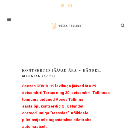
EE
EN
KONTSERTID JÄÄVAD ÄRA – HÄNDEL.
MESSIAS (2021)
Seoses COVID-19 levikuga jäävad ära 29.
detsembril Tartus ning 30. detsembril Tallinnas
toimuma pidanud Voces Tallinna
aastalõpukontserdid G. F. Händeli
oratooriumiga “Messias”. Kõikidele
piletiostjatele tagastatakse piletiraha
automaatselt.