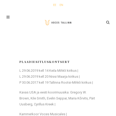
EE
EN
PLAADIESITLUSKONTSERT
L 29.06.2019 kell 14 Keila Mihkli kirikus |
L 29.06.2019 kell 20 Nissi Maarja kirikus |
P 30.06.2017 kell 19 Tallinna Rootsi-Mihkli kirikus |
Kavas USA ja eesti koorimuusika: Gregory W.
Brown, Kile Smith, Evelin Seppar, Maria Kõrvits, Pärt
Uusberg, Cyrillus Kreek |
Kammerkoor Voces Musicales |