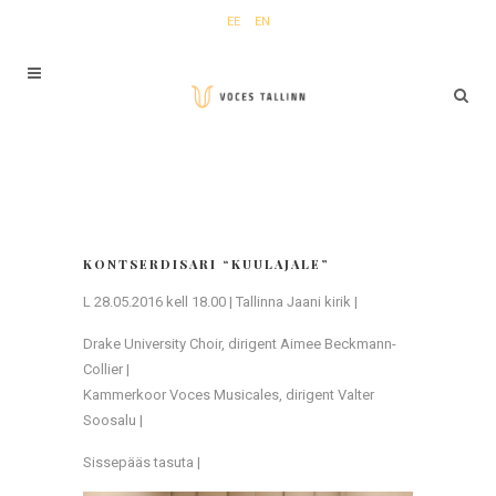
EE
EN
KONTSERDISARI “KUULAJALE”
L 28.05.2016 kell 18.00 | Tallinna Jaani kirik |
Drake University Choir, dirigent Aimee Beckmann-
Collier |
Kammerkoor Voces Musicales, dirigent Valter
Soosalu |
Sissepääs tasuta |