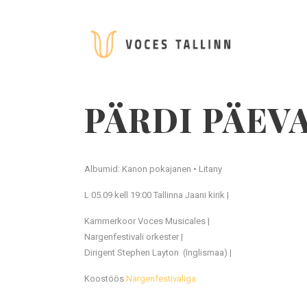
PÄRDI PÄEVA
Albumid: Kanon pokajanen • Litany
L 05.09 kell 19:00 Tallinna Jaani kirik |
Kammerkoor Voces Musicales |
Nargenfestivali orkester |
Dirigent Stephen Layton (Inglismaa) |
Koostöös
Nargenfestivaliga